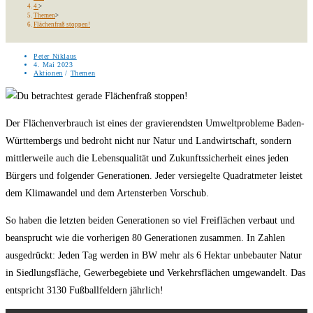
4.
>
Themen
>
Flächenfraß stoppen!
Beitrags-
Peter Niklaus
Autor:
Beitrag
4. Mai 2023
veröffentlicht:
Beitrags-
Aktionen
/
Themen
Kategorie:
Der Flächenverbrauch ist eines der gravierendsten Umweltprobleme Baden-
Württembergs und bedroht nicht nur Natur und Landwirtschaft, sondern
mittlerweile auch die Lebensqualität und Zukunftssicherheit eines jeden
Bürgers und folgender Generationen. Jeder versiegelte Quadratmeter leistet
dem Klimawandel und dem Artensterben Vorschub.
So haben die letzten beiden Generationen so viel Freiflächen verbaut und
beansprucht wie die vorherigen 80 Generationen zusammen. In Zahlen
ausgedrückt: Jeden Tag werden in BW mehr als 6 Hektar unbebauter Natur
in Siedlungsfläche, Gewerbegebiete und Verkehrsflächen umgewandelt. Das
entspricht 3130 Fußballfeldern jährlich!