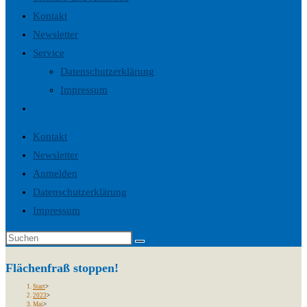
Kontakt
Newsletter
Service
Datenschutzerklärung
Impressum
Website-
Suche
Kontakt
umschalten
Newsletter
Anmelden
Datenschutzerklärung
Impressum
Flächenfraß stoppen!
Start
>
2023
>
Mai
>