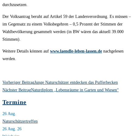
durchzusetzen.
Der Volksantrag beruht auf Artikel 59 der Landesverordnung. Es müssen –
im Gegensatz zu einem Volksbegehren – 0,5 Prozent der Stimmen der
Wahlbevölkerung gesammelt werden (in BW wären das aktuell 39.000
Stimmen).
Weitere Details können auf
www.laendle-leben-lassen.de
nachgelesen
werden.
Weitere
Vorheriger Beitrag
Junge Naturschützer entdecken das Pufferbecken
Artikel
Nächster Beitrag
Naturdiplom „Lebensräume in Garten und Wiesen“
ansehen
Termine
26
Aug.
Naturschützertreffen
26 Aug. 26