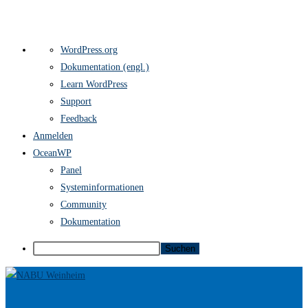
Über
WordPress.org
WordPress
Dokumentation (engl.)
Learn WordPress
Support
Feedback
Anmelden
OceanWP
Panel
Systeminformationen
Community
Dokumentation
Suchen
Zum
Inhalt