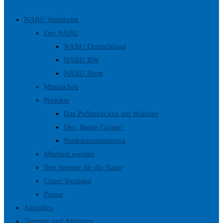
umschalten
NABU Weinheim
Der NABU
NABU Deutschland
NABU BW
NABU Shop
Mitmachen
Projekte
Das Pufferbecken am Waidsee
Der ‚Bunte Garten‘
Nistkästenreinigung
Mitglied werden
Ihre Spende für die Natur
Unser Vorstand
Presse
Aktuelles
Termine und Aktionen