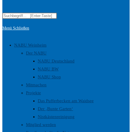
Diese
Suche
Website
Menü
Schließen
durchsuchen
umschalten
NABU Weinheim
Der NABU
NABU Deutschland
NABU BW
NABU Shop
Mitmachen
Projekte
Das Pufferbecken am Waidsee
Der ‚Bunte Garten‘
Nistkästenreinigung
Mitglied werden