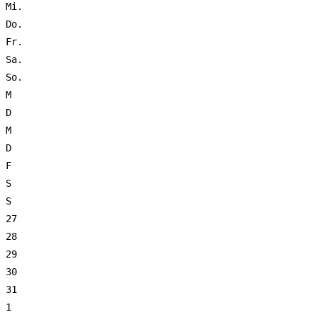
Mi.
Do.
Fr.
Sa.
So.
M
D
M
D
F
S
S
27
28
29
30
31
1