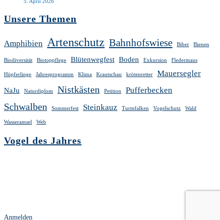
5. April 2026
Unsere Themen
Artenschutz
Bahnhofswiese
Amphibien
Biber
Bienen
Blütenwegfest
Boden
Biodiversität
Biotoppflege
Exkursion
Fledermaus
Mauersegler
Hüpferlinge
Jahresprogramm
Klima
Krautschau
krötenretter
Nistkästen
Pufferbecken
NaJu
Naturdiplom
Petition
Schwalben
Steinkauz
Sommerfest
Turmfalken
Vogelschutz
Wald
Wasseramsel
Web
Vogel des Jahres
Anmelden