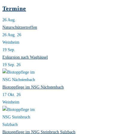
„Lebensräume
Termine
in
Garten
26
Aug.
und
Naturschützertreffen
Wiesen“
26 Aug. 26
Weinheim
19
Sep.
Exkursion nach Waghäusel
19 Sep. 26
Biotoppflege im NSG Nächstenbach
17 Okt. 26
Weinheim
Biotoppflege im NSG Steinbruch Sulzbach