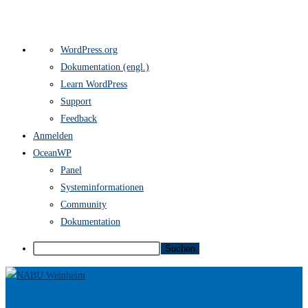
Über
WordPress.org
WordPress
Dokumentation (engl.)
Learn WordPress
Support
Feedback
Anmelden
OceanWP
Panel
Systeminformationen
Community
Dokumentation
Suchen
Zum
Inhalt