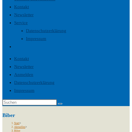
Kontakt
Newsletter
Service
Datenschutzerklärung
Impressum
Website-
Suche
Kontakt
umschalten
Newsletter
Anmelden
Datenschutzerklärung
Impressum
Biber
Start
>
Aktuelles
>
Biber