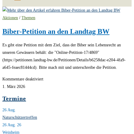
Aktionen
/
Themen
Biber-Petition an den Landtag BW
Es gibt eine Petition mit dem Ziel, dass der Biber sein Lebensrecht an
unseren Gewässern behält: die "Online-Petition-17/4869"
(https://petitionen.landtag-bw.de/Petitionen/Details/b6258dac-e204-4fa9-
a645-feaec81444cd). Bitte mach mit und unterschreibe die Petition.
für
Kommentare deaktiviert
Biber-
1. März 2026
Petition
Termine
an
den
26
Aug.
Landtag
Naturschützertreffen
BW
26 Aug. 26
Weinheim