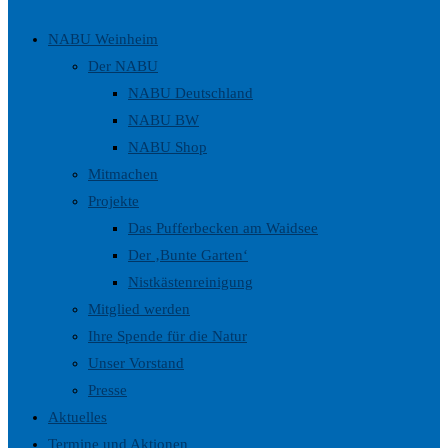
umschalten
NABU Weinheim
Der NABU
NABU Deutschland
NABU BW
NABU Shop
Mitmachen
Projekte
Das Pufferbecken am Waidsee
Der ‚Bunte Garten‘
Nistkästenreinigung
Mitglied werden
Ihre Spende für die Natur
Unser Vorstand
Presse
Aktuelles
Termine und Aktionen