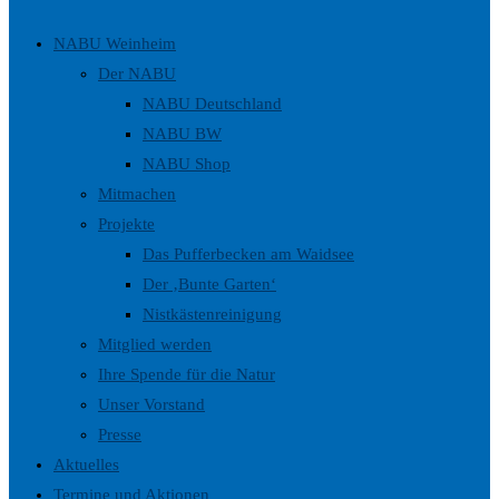
umschalten
NABU Weinheim
Der NABU
NABU Deutschland
NABU BW
NABU Shop
Mitmachen
Projekte
Das Pufferbecken am Waidsee
Der ‚Bunte Garten‘
Nistkästenreinigung
Mitglied werden
Ihre Spende für die Natur
Unser Vorstand
Presse
Aktuelles
Termine und Aktionen