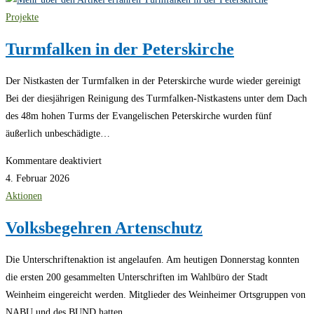
Amphibien-
Projekte
Saison
Turmfalken in der Peterskirche
Der Nistkasten der Turmfalken in der Peterskirche wurde wieder gereinigt
Bei der diesjährigen Reinigung des Turmfalken-Nistkastens unter dem Dach
des 48m hohen Turms der Evangelischen Peterskirche wurden fünf
äußerlich unbeschädigte…
für
Kommentare deaktiviert
Turmfalken
4. Februar 2026
in
Aktionen
der
Volksbegehren Artenschutz
Peterskirche
Die Unterschriftenaktion ist angelaufen. Am heutigen Donnerstag konnten
die ersten 200 gesammelten Unterschriften im Wahlbüro der Stadt
Weinheim eingereicht werden. Mitglieder des Weinheimer Ortsgruppen von
NABU und des BUND hatten…