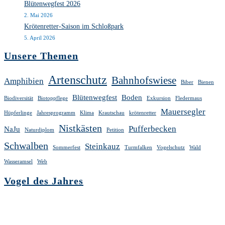
Blütenwegfest 2026
2. Mai 2026
Krötenretter-Saison im Schloßpark
5. April 2026
Unsere Themen
Artenschutz
Bahnhofswiese
Amphibien
Biber
Bienen
Blütenwegfest
Boden
Biodiversität
Biotoppflege
Exkursion
Fledermaus
Mauersegler
Hüpferlinge
Jahresprogramm
Klima
Krautschau
krötenretter
Nistkästen
Pufferbecken
NaJu
Naturdiplom
Petition
Schwalben
Steinkauz
Sommerfest
Turmfalken
Vogelschutz
Wald
Wasseramsel
Web
Vogel des Jahres