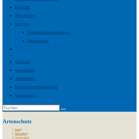
Kontakt
Newsletter
Service
Datenschutzerklärung
Impressum
Website-
Suche
Kontakt
umschalten
Newsletter
Anmelden
Datenschutzerklärung
Impressum
Artenschutz
Start
>
Aktuelles
>
Artenschutz