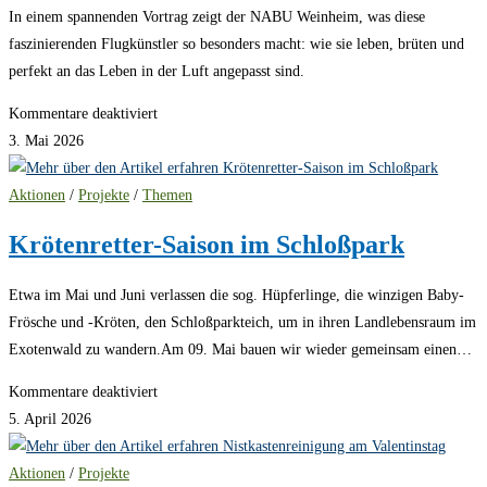
In einem spannenden Vortrag zeigt der NABU Weinheim, was diese
faszinierenden Flugkünstler so besonders macht: wie sie leben, brüten und
perfekt an das Leben in der Luft angepasst sind.
für
Kommentare deaktiviert
Vortrag
3. Mai 2026
zu
Mauerseglern
Aktionen
/
Projekte
/
Themen
und
Krötenretter-Saison im Schloßpark
Schwalben
am
Etwa im Mai und Juni verlassen die sog. Hüpferlinge, die winzigen Baby-
27.05.
Frösche und -Kröten, den Schloßparkteich, um in ihren Landlebensraum im
Exotenwald zu wandern.Am 09. Mai bauen wir wieder gemeinsam einen…
für
Kommentare deaktiviert
Krötenretter-
5. April 2026
Saison
im
Aktionen
/
Projekte