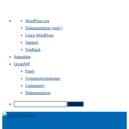
Über
WordPress.org
WordPress
Dokumentation (engl.)
Learn WordPress
Support
Feedback
Anmelden
OceanWP
Panel
Systeminformationen
Community
Dokumentation
Suchen
Zum
Inhalt