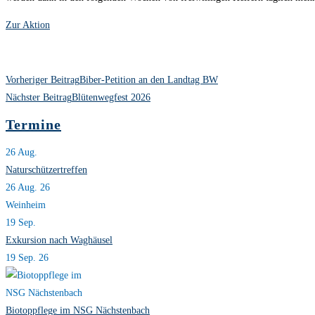
Zur Aktion
Weitere
Vorheriger Beitrag
Biber-Petition an den Landtag BW
Artikel
Nächster Beitrag
Blütenwegfest 2026
ansehen
Termine
26
Aug.
Naturschützertreffen
26 Aug. 26
Weinheim
19
Sep.
Exkursion nach Waghäusel
19 Sep. 26
Biotoppflege im NSG Nächstenbach