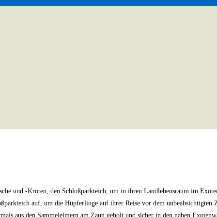
ösche und -Kröten, den Schloßparkteich, um in ihren Landlebensraum im Exot
rkteich auf, um die Hüpferlinge auf ihrer Reise vor dem unbeabsichtigten Z
hrmals aus den Sammeleimern am Zaun geholt und sicher in den nahen Exotenwa