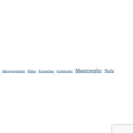
Mauersegler
NaJu
Jahresprogramm
Klima
Krautschau
krötenretter