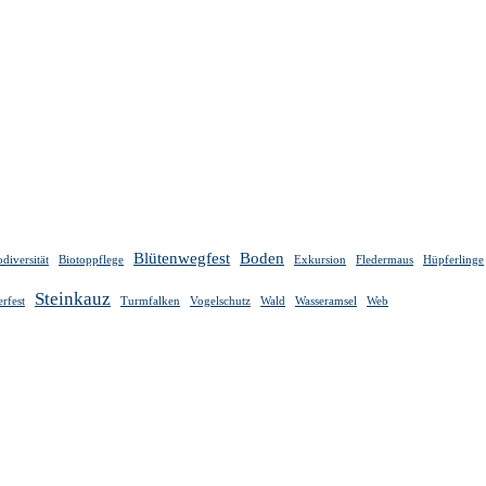
Blütenwegfest
Boden
odiversität
Biotoppflege
Exkursion
Fledermaus
Hüpferlinge
Steinkauz
rfest
Turmfalken
Vogelschutz
Wald
Wasseramsel
Web