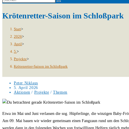
Krötenretter-Saison im Schloßpark
Start
>
2026
>
April
>
5.
>
Projekte
>
Krötenretter-Saison im Schloßpark
Beitrags-
Peter Niklaus
Autor:
Beitrag
5. April 2026
veröffentlicht:
Beitrags-
Aktionen
/
Projekte
/
Themen
Kategorie:
Etwa im Mai und Juni verlassen die sog. Hüpferlinge, die winzigen Baby-Fr
Am 09. Mai bauen wir wieder gemeinsam einen Fangzaun rund um den Schloßpa
werden dann in den folgenden Wochen von freiwillligen Helfern täglich me