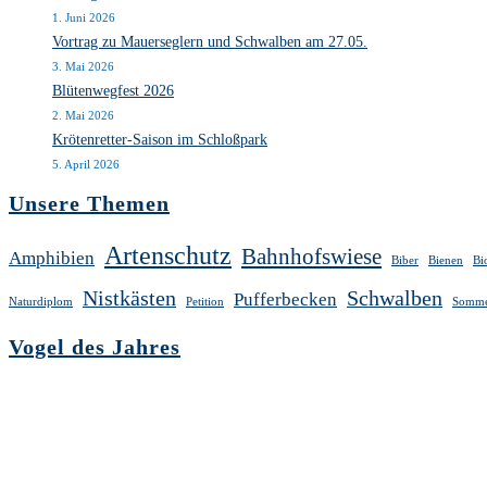
1. Juni 2026
Vortrag zu Mauerseglern und Schwalben am 27.05.
3. Mai 2026
Blütenwegfest 2026
2. Mai 2026
Krötenretter-Saison im Schloßpark
5. April 2026
Unsere Themen
Artenschutz
Bahnhofswiese
Amphibien
Biber
Bienen
Bi
Nistkästen
Schwalben
Pufferbecken
Naturdiplom
Petition
Somme
Vogel des Jahres