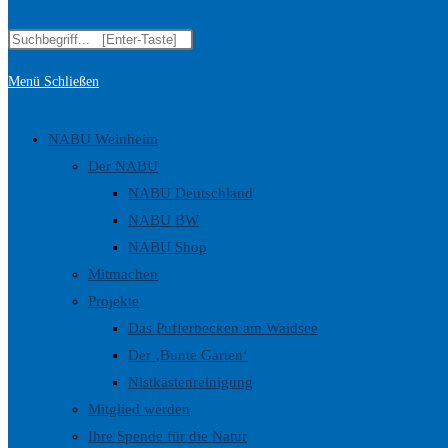
Diese
Suche
Website
Menü
Schließen
durchsuchen
umschalten
NABU Weinheim
Der NABU
NABU Deutschland
NABU BW
NABU Shop
Mitmachen
Projekte
Das Pufferbecken am Waidsee
Der ‚Bunte Garten‘
Nistkästenreinigung
Mitglied werden
Ihre Spende für die Natur