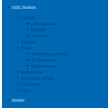
NABU Weinheim
Der NABU
NABU Deutschland
NABU BW
NABU Shop
Mitmachen
Projekte
Das Pufferbecken am Waidsee
Der ‚Bunte Garten‘
Nistkästenreinigung
Mitglied werden
Ihre Spende für die Natur
Unser Vorstand
Presse
Aktuelles