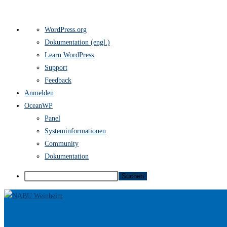
Über
WordPress.org
WordPress
Dokumentation (engl.)
Learn WordPress
Support
Feedback
Anmelden
OceanWP
Panel
Systeminformationen
Community
Dokumentation
Suchen
Zum
Inhalt
springen