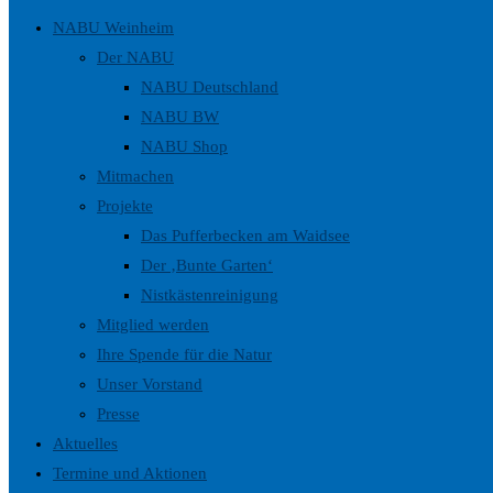
NABU Weinheim
Der NABU
NABU Deutschland
NABU BW
NABU Shop
Mitmachen
Projekte
Das Pufferbecken am Waidsee
Der ‚Bunte Garten‘
Nistkästenreinigung
Mitglied werden
Ihre Spende für die Natur
Unser Vorstand
Presse
Aktuelles
Termine und Aktionen