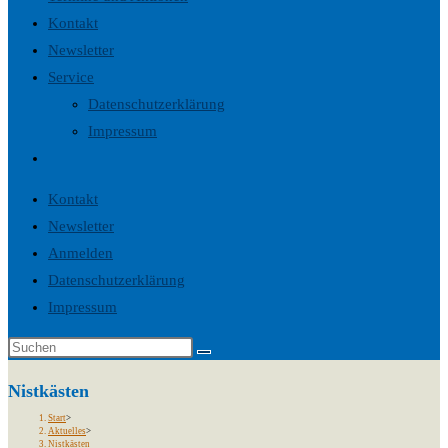
Kontakt
Newsletter
Service
Datenschutzerklärung
Impressum
Website-
Suche
Kontakt
umschalten
Newsletter
Anmelden
Datenschutzerklärung
Impressum
Nistkästen
Start
>
Aktuelles
>
Nistkästen