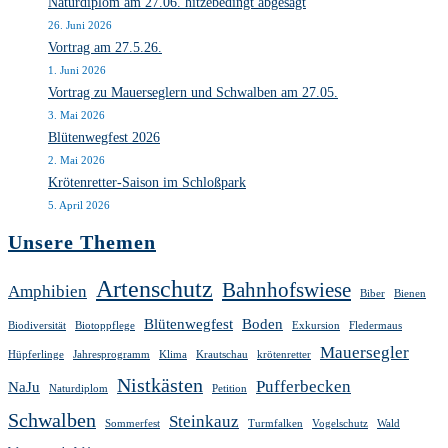
Naturdiplom am 27.06. hitzebedingt abgesagt
26. Juni 2026
Vortrag am 27.5.26.
1. Juni 2026
Vortrag zu Mauerseglern und Schwalben am 27.05.
3. Mai 2026
Blütenwegfest 2026
2. Mai 2026
Krötenretter-Saison im Schloßpark
5. April 2026
Unsere Themen
Artenschutz
Bahnhofswiese
Amphibien
Biber
Bienen
Blütenwegfest
Boden
Biodiversität
Biotoppflege
Exkursion
Fledermaus
Mauersegler
Hüpferlinge
Jahresprogramm
Klima
Krautschau
krötenretter
Nistkästen
Pufferbecken
NaJu
Naturdiplom
Petition
Schwalben
Steinkauz
Sommerfest
Turmfalken
Vogelschutz
Wald