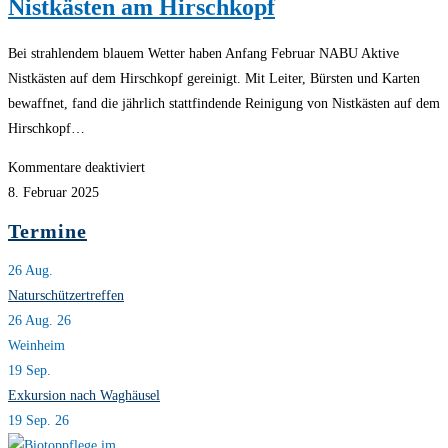
Nistkästen am Hirschkopf
Bei strahlendem blauem Wetter haben Anfang Februar NABU Aktive
Nistkästen auf dem Hirschkopf gereinigt. Mit Leiter, Bürsten und Karten
bewaffnet, fand die jährlich stattfindende Reinigung von Nistkästen auf dem
Hirschkopf…
für
Kommentare deaktiviert
Nistkästen
8. Februar 2025
am
Termine
Hirschkopf
26
Aug.
Naturschützertreffen
26 Aug. 26
Weinheim
19
Sep.
Exkursion nach Waghäusel
19 Sep. 26