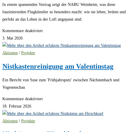
In einem spannenden Vortrag zeigt der NABU Weinheim, was diese
faszinierenden Flugkünstler so besonders macht: wie sie leben, brüten und
perfekt an das Leben in der Luft angepasst sind.
für
Kommentare deaktiviert
Vortrag
3. Mai 2026
zu
Mauerseglern
Aktionen
/
Projekte
und
Nistkastenreinigung am Valentinstag
Schwalben
am
Ein Bericht von Suse zum 'Frühjahrsputz' zwischen Nächstenbach und
27.05.
Vogesenschau
für
Kommentare deaktiviert
Nistkastenreinigung
18. Februar 2026
am
Valentinstag
Aktionen
/
Projekte