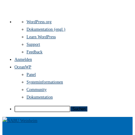
Über
WordPress.org
WordPress
Dokumentation (engl.)
Learn WordPress
Support
Feedback
Anmelden
OceanWP
Panel
Systeminformationen
Community
Dokumentation
Suchen
Zum
Inhalt