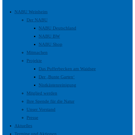
umschalten
NABU Weinheim
Der NABU
NABU Deutschland
NABU BW
NABU Shop
Mitmachen
Projekte
Das Pufferbecken am Waidsee
Der ‚Bunte Garten‘
Nistkästenreinigung
Mitglied werden
Ihre Spende für die Natur
Unser Vorstand
Presse
Aktuelles
Termine und Aktionen