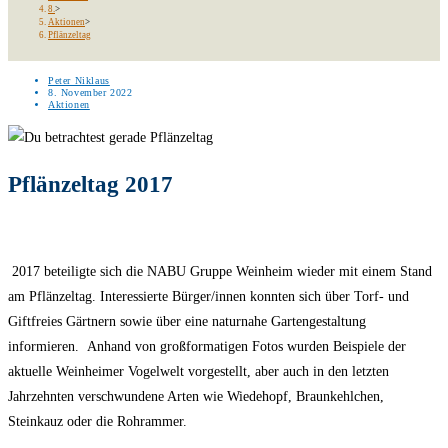
8.
>
Aktionen
>
Pflänzeltag
Beitrags-
Peter Niklaus
Autor:
Beitrag
8. November 2022
veröffentlicht:
Beitrags-
Aktionen
Kategorie:
Pflänzeltag 2017
2017 beteiligte sich die NABU Gruppe Weinheim wieder mit einem Stand
am Pflänzeltag. Interessierte Bürger/innen konnten sich über Torf- und
Giftfreies Gärtnern sowie über eine naturnahe Gartengestaltung
informieren. Anhand von großformatigen Fotos wurden Beispiele der
aktuelle Weinheimer Vogelwelt vorgestellt, aber auch in den letzten
Jahrzehnten verschwundene Arten wie Wiedehopf, Braunkehlchen,
Steinkauz oder die Rohrammer.