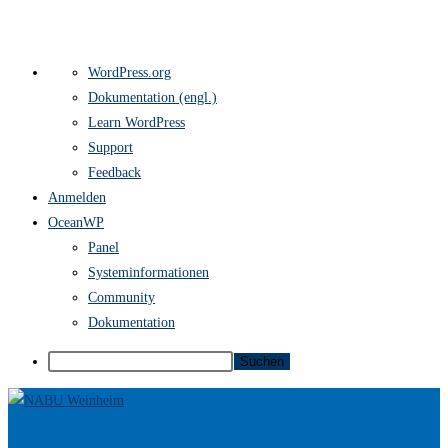
Über
WordPress.org
WordPress
Dokumentation (engl.)
Learn WordPress
Support
Feedback
Anmelden
OceanWP
Panel
Systeminformationen
Community
Dokumentation
Suchen
Zum
Inhalt