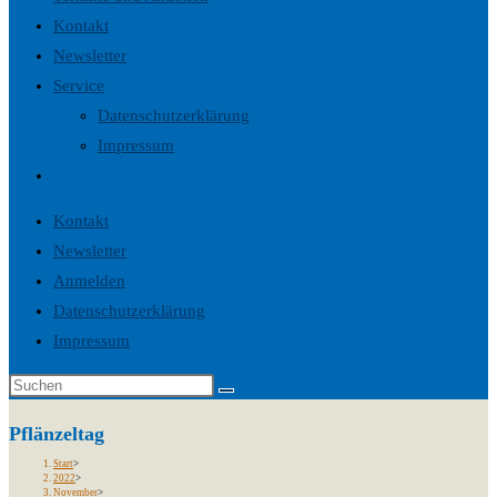
Kontakt
Newsletter
Service
Datenschutzerklärung
Impressum
Website-
Suche
Kontakt
umschalten
Newsletter
Anmelden
Datenschutzerklärung
Impressum
Pflänzeltag
Start
>
2022
>
November
>