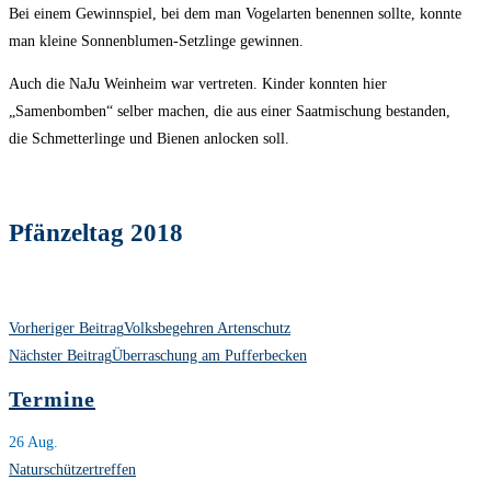
Bei einem Gewinnspiel, bei dem man Vogelarten benennen sollte, konnte
man kleine Sonnenblumen-Setzlinge gewinnen.
Auch die NaJu Weinheim war vertreten. Kinder konnten hier
„Samenbomben“ selber machen, die aus einer Saatmischung bestanden,
die Schmetterlinge und Bienen anlocken soll.
Pfänzeltag 2018
Weitere
Vorheriger Beitrag
Volksbegehren Artenschutz
Artikel
Nächster Beitrag
Überraschung am Pufferbecken
ansehen
Termine
26
Aug.
Naturschützertreffen