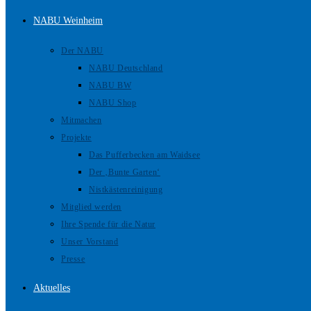
NABU Weinheim
Der NABU
NABU Deutschland
NABU BW
NABU Shop
Mitmachen
Projekte
Das Pufferbecken am Waidsee
Der ‚Bunte Garten‘
Nistkästenreinigung
Mitglied werden
Ihre Spende für die Natur
Unser Vorstand
Presse
Aktuelles