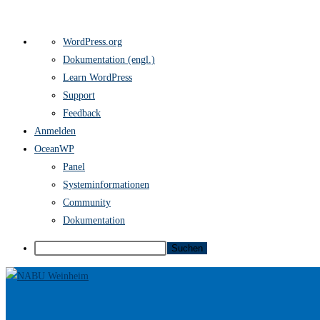
Über
WordPress.org
WordPress
Dokumentation (engl.)
Learn WordPress
Support
Feedback
Anmelden
OceanWP
Panel
Systeminformationen
Community
Dokumentation
Suchen
Zum
Inhalt
springen