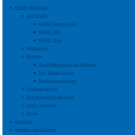
NABU Weinheim
Der NABU
NABU Deutschland
NABU BW
NABU Shop
Mitmachen
Projekte
Das Pufferbecken am Waidsee
Der ‚Bunte Garten‘
Nistkästenreinigung
Mitglied werden
Ihre Spende für die Natur
Unser Vorstand
Presse
Aktuelles
Termine und Aktionen