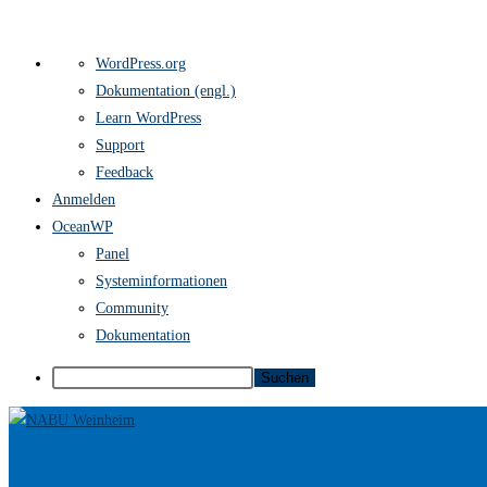
Über
WordPress.org
WordPress
Dokumentation (engl.)
Learn WordPress
Support
Feedback
Anmelden
OceanWP
Panel
Systeminformationen
Community
Dokumentation
Suchen
Zum
Inhalt
springen