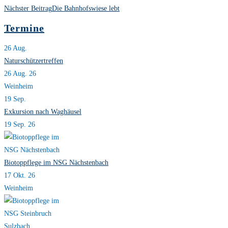
Artikel
Nächster Beitrag
Die Bahnhofswiese lebt
ansehen
Termine
26
Aug.
Naturschützertreffen
26 Aug. 26
Weinheim
19
Sep.
Exkursion nach Waghäusel
19 Sep. 26
Biotoppflege im NSG Nächstenbach
17 Okt. 26
Weinheim