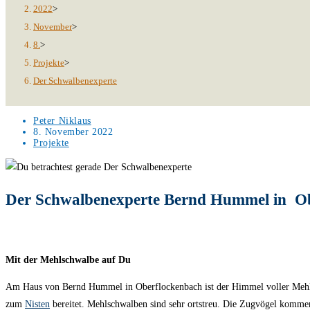
2022
>
November
>
8.
>
Projekte
>
Der Schwalbenexperte
Beitrags-
Peter Niklaus
Autor:
Beitrag
8. November 2022
veröffentlicht:
Beitrags-
Projekte
Kategorie:
Der Schwalbenexperte Bernd Hummel in O
Mit der Mehlschwalbe auf Du
Am Haus von Bernd Hummel in Oberflockenbach ist der Himmel voller Mehlsc
zum
Nisten
bereitet. Mehlschwalben sind sehr ortstreu. Die Zugvögel komme