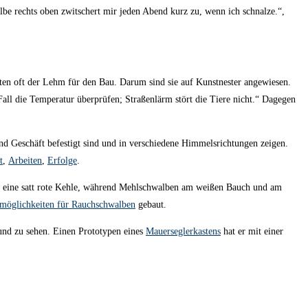
be rechts oben zwitschert mir jeden Abend kurz zu, wenn ich schnalze.“,
eten oft der Lehm für den Bau. Darum sind sie auf Kunstnester angewiesen.
all die Temperatur überprüfen; Straßenlärm stört die Tiere nicht.“ Dagegen
nd Geschäft befestigt sind und in verschiedene Himmelsrichtungen zeigen.
t
,
Arbeiten
,
Erfolge
.
nd eine satt rote Kehle, während Mehlschwalben am weißen Bauch und am
tmöglichkeiten für Rauchschwalben
gebaut.
 und zu sehen. Einen Prototypen eines
Mauerseglerkastens
hat er mit einer