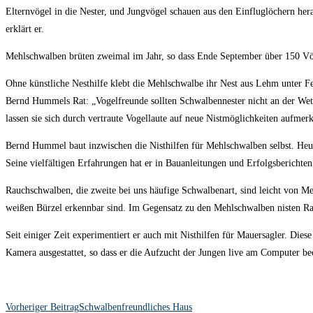
Elternvögel in die Nester, und Jungvögel schauen aus den Einfluglöchern he
erklärt er.
Mehlschwalben brüten zweimal im Jahr, so dass Ende September über 150 Vög
Ohne künstliche Nesthilfe klebt die Mehlschwalbe ihr Nest aus Lehm unter Fe
Bernd Hummels Rat: „Vogelfreunde sollten Schwalbennester nicht an der Wette
lassen sie sich durch vertraute Vogellaute auf neue
Nistmöglichkeiten aufmer
Bernd Hummel baut inzwischen die Nisthilfen für Mehlschwalben selbst. Heute
Seine vielfältigen Erfahrungen hat er in Bauanleitungen und Erfolgsberichte
Rauchschwalben, die zweite bei uns häufige Schwalbenart, sind leicht von 
weißen Bürzel erkennbar sind. Im Gegensatz zu den Mehlschwalben nisten 
Seit einiger Zeit experimentiert er auch mit Nisthilfen für Mauersagler. Die
Kamera ausgestattet, so dass er die Aufzucht der Jungen live am Computer b
Weitere
Vorheriger Beitrag
Schwalbenfreundliches Haus