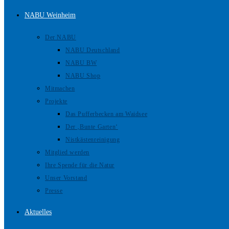
NABU Weinheim
Der NABU
NABU Deutschland
NABU BW
NABU Shop
Mitmachen
Projekte
Das Pufferbecken am Waidsee
Der ‚Bunte Garten‘
Nistkästenreinigung
Mitglied werden
Ihre Spende für die Natur
Unser Vorstand
Presse
Aktuelles