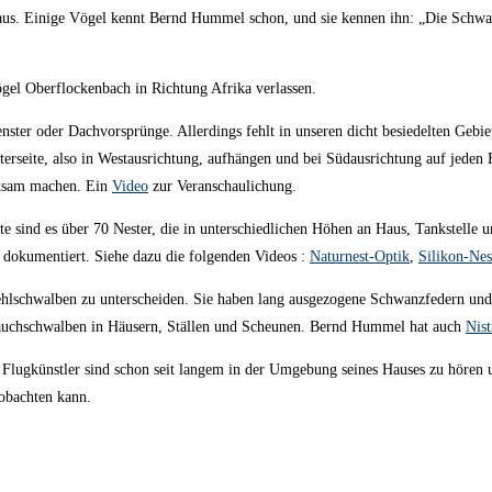
raus. Einige Vögel kennt Bernd Hummel schon, und sie kennen ihn: „Die Schwal
el Oberflockenbach in Richtung Afrika verlassen.
nster oder Dachvorsprünge. Allerdings fehlt in unseren dicht besiedelten Gebi
rseite, also in Westausrichtung, aufhängen und bei Südausrichtung auf jeden F
ksam machen. Ein
Video
zur Veranschaulichung.
 sind es über 70 Nester, die in unterschiedlichen Höhen an Haus, Tankstelle u
n dokumentiert. Siehe dazu die folgenden Videos :
Naturnest-Optik
,
Silikon-Nes
Mehlschwalben zu unterscheiden. Sie haben lang ausgezogene Schwanzfedern u
Rauchschwalben in Häusern, Ställen und Scheunen. Bernd Hummel hat auch
Nis
se Flugkünstler sind schon seit langem in der Umgebung seines Hauses zu hören
eobachten kann.