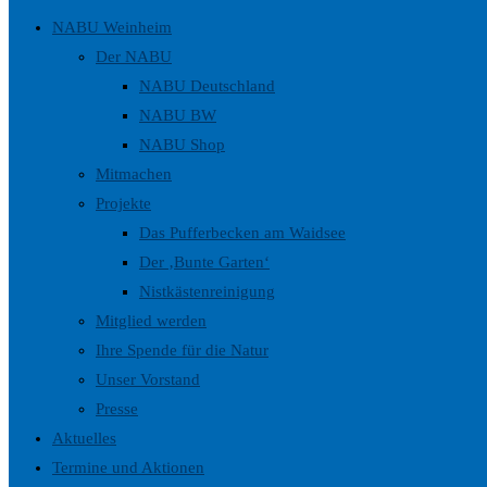
NABU Weinheim
Der NABU
NABU Deutschland
NABU BW
NABU Shop
Mitmachen
Projekte
Das Pufferbecken am Waidsee
Der ‚Bunte Garten‘
Nistkästenreinigung
Mitglied werden
Ihre Spende für die Natur
Unser Vorstand
Presse
Aktuelles
Termine und Aktionen